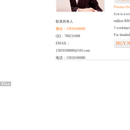
Process Ov
4.cn is a w
million RMB
联系所有人
5 workdays
微信：15810106080
For detaile
QQ：780231698
BUY 
EMAIL：
15810106080@163.com
电话：15810106080
51La