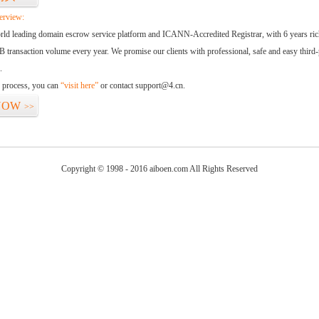
erview:
orld leading domain escrow service platform and ICANN-Accredited Registrar, with 6 years ri
 transaction volume every year. We promise our clients with professional, safe and easy third-
.
d process, you can
“visit here”
or contact support@4.cn.
NOW
>>
Copyright © 1998 - 2016 aiboen.com All Rights Reserved