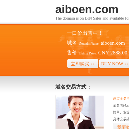
aiboen.com
The domain is on BIN Sales and av
一口价出售中！
域名
aiboen.com
Domain Name:
售价
CNY 2888.00
Listing Price:
立即购买
BUY NOW
>>
>>
域名交易方式：
通过金名网(
金名网(4
简单、安
具体交易
我要